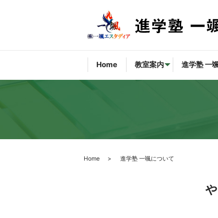
Home
教室案内
進学塾 一
Home
進学塾 一颯について
や