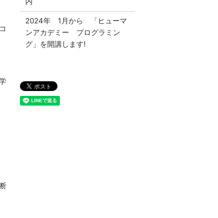
内
2024年 1月から 「ヒューマ
コ
ンアカデミー プログラミン
グ」を開講します!
学
断